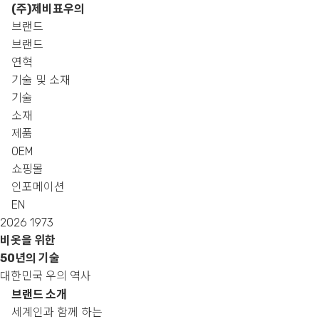
(주)제비표우의
브랜드
브랜드
연혁
기술 및 소재
기술
소재
제품
OEM
쇼핑몰
인포메이션
EN
2026
1973
비옷을 위한
50년의 기술
대한민국 우의 역사
브랜드 소개
세계인과 함께 하는